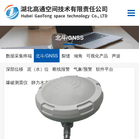
北斗/GNSS
数据采集终端
北斗/GNSS
裂缝
倾角
可视化产品
声波
深部位移
泥（水）位
断线报警
气象/预警
软件平台
爆破测震仪
静力水准仪
无人机
其他产品